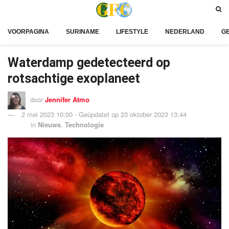
VOORPAGINA
SURINAME
LIFESTYLE
NEDERLAND
G
Waterdamp gedetecteerd op
rotsachtige exoplaneet
door
Jennifer Atmo
2 mei 2023 10:00 - Geüpdatet op 23 oktober 2023 13:44
in
Nieuws
,
Technologie