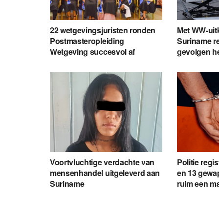
22 wetgevingsjuristen ronden
Met WW-uit
Postmasteropleiding
Suriname re
Wetgeving succesvol af
gevolgen h
Voortvluchtige verdachte van
Politie regi
mensenhandel uitgeleverd aan
en 13 gewap
Suriname
ruim een m