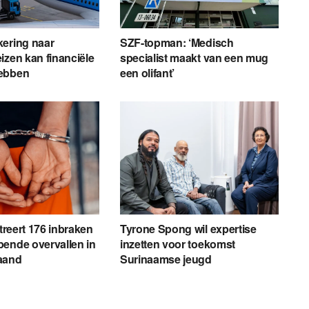
kering naar
SZF-topman: ‘Medisch
izen kan financiële
specialist maakt van een mug
ebben
een olifant’
streert 176 inbraken
Tyrone Spong wil expertise
ende overvallen in
inzetten voor toekomst
aand
Surinaamse jeugd