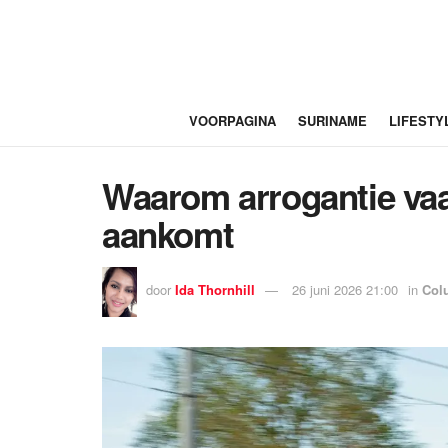
VOORPAGINA
SURINAME
LIFESTY
Waarom arrogantie vaa
aankomt
door
Ida Thornhill
26 juni 2026 21:00
in
Col