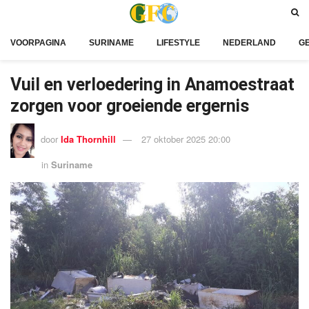
VOORPAGINA
SURINAME
LIFESTYLE
NEDERLAND
G
Vuil en verloedering in Anamoestraat
zorgen voor groeiende ergernis
door
Ida Thornhill
27 oktober 2025 20:00
in
Suriname