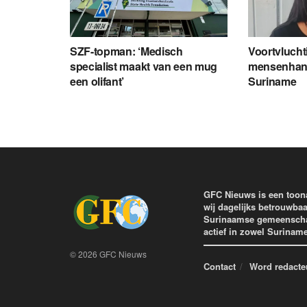
SZF-topman: ‘Medisch
Voortvlucht
specialist maakt van een mug
mensenhand
een olifant’
Suriname
GFC Nieuws is een toon
wij dagelijks betrouwbaa
Surinaamse gemeenschap 
actief in zowel Surinam
© 2026 GFC Nieuws
Contact
Word redacte