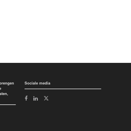
 brengen
Sociale media
e
sten,