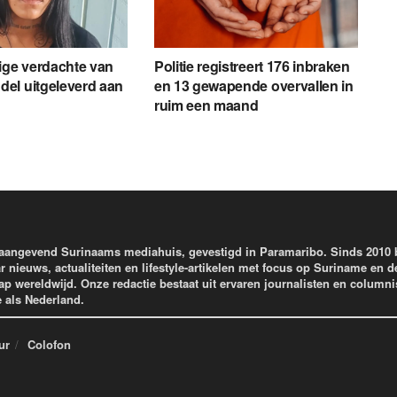
ige verdachte van
Politie registreert 176 inbraken
el uitgeleverd aan
en 13 gewapende overvallen in
ruim een maand
aangevend Surinaams mediahuis, gevestigd in Paramaribo. Sinds 2010
r nieuws, actualiteiten en lifestyle-artikelen met focus op Suriname en d
wereldwijd. Onze redactie bestaat uit ervaren journalisten en columni
e als Nederland.
ur
Colofon