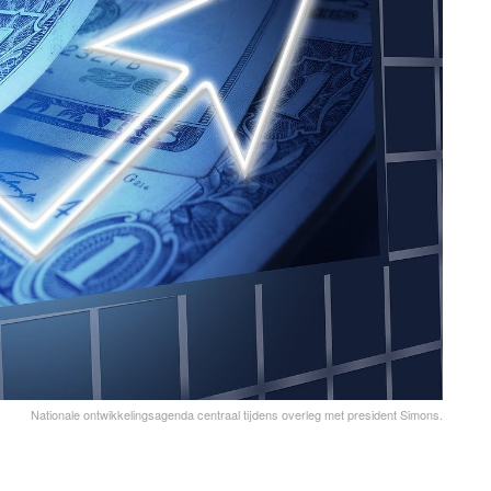
Nationale ontwikkelingsagenda centraal tijdens overleg met president Simons.