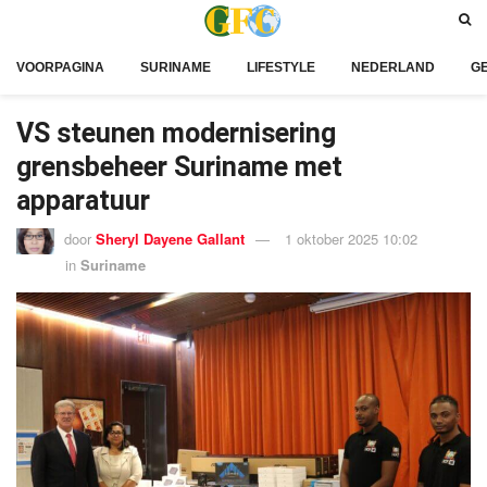
VOORPAGINA
SURINAME
LIFESTYLE
NEDERLAND
G
VS steunen modernisering
grensbeheer Suriname met
apparatuur
door
Sheryl Dayene Gallant
1 oktober 2025 10:02
in
Suriname