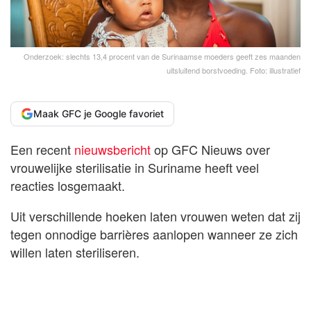
Onderzoek: slechts 13,4 procent van de Surinaamse moeders geeft zes maanden
uitsluitend borstvoeding. Foto: illustratief
Maak GFC je Google favoriet
Een recent
nieuwsbericht
op GFC Nieuws over
vrouwelijke sterilisatie in Suriname heeft veel
reacties losgemaakt.
Uit verschillende hoeken laten vrouwen weten dat zij
tegen onnodige barrières aanlopen wanneer ze zich
willen laten steriliseren.