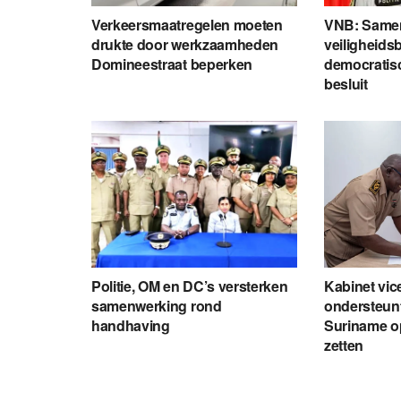
Verkeersmaatregelen moeten
VNB: Same
drukte door werkzaamheden
veiligheids
Domineestraat beperken
democratisc
besluit
Politie, OM en DC’s versterken
Kabinet vic
samenwerking rond
ondersteunt
handhaving
Suriname o
zetten