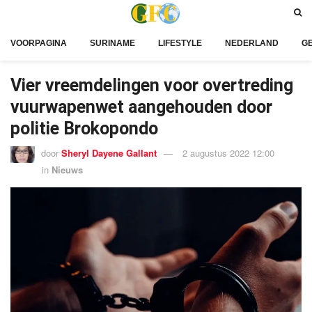
VOORPAGINA
SURINAME
LIFESTYLE
NEDERLAND
G
Vier vreemdelingen voor overtreding
vuurwapenwet aangehouden door
politie Brokopondo
door
Sheryl Dayene Gallant
2 augustus 2022 12:00
in
Nieuws