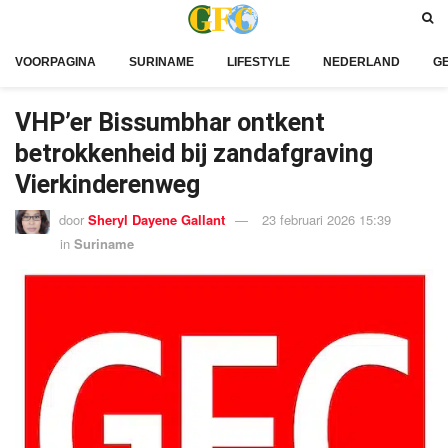
VOORPAGINA
SURINAME
LIFESTYLE
NEDERLAND
G
VHP’er Bissumbhar ontkent
betrokkenheid bij zandafgraving
Vierkinderenweg
door
Sheryl Dayene Gallant
23 februari 2026 15:39
in
Suriname