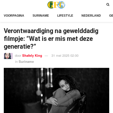
VOORPAGINA
SURINAME
LIFESTYLE
NEDERLAND
G
Verontwaardiging na gewelddadig
filmpje: “Wat is er mis met deze
generatie?”
door
Shafely King
31 mei 2025 02:00
in
Suriname