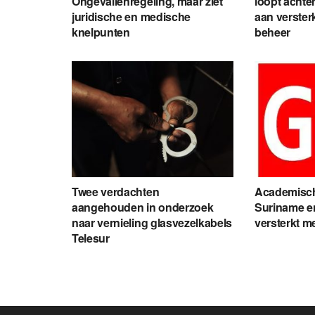
Ongevallenregeling, maar ziet
loopt achte
juridische en medische
aan verster
knelpunten
beheer
Twee verdachten
Academisc
aangehouden in onderzoek
Suriname e
naar vernieling glasvezelkabels
versterkt m
Telesur