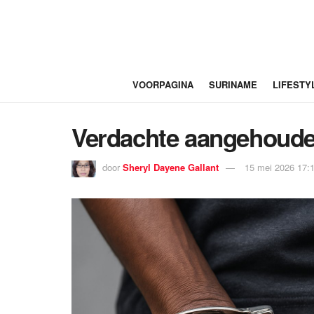
VOORPAGINA
SURINAME
LIFESTY
Verdachte aangehouden
door
Sheryl Dayene Gallant
15 mei 2026 17: