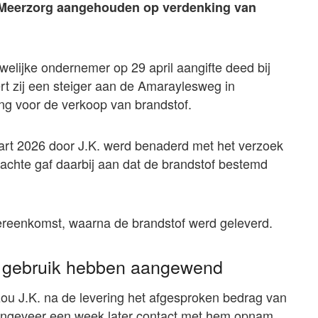
an Meerzorg aangehouden op verdenking van
elijke ondernemer op 29 april aangifte deed bij
eert zij een steiger aan de Amaraylesweg in
ng voor de verkoop van brandstof.
aart 2026 door J.K. werd benaderd met het verzoek
dachte gaf daarbij aan dat de brandstof bestemd
vereenkomst, waarna de brandstof werd geleverd.
n gebruik hebben aangewend
ou J.K. na de levering het afgesproken bedrag van
ongeveer een week later contact met hem opnam,