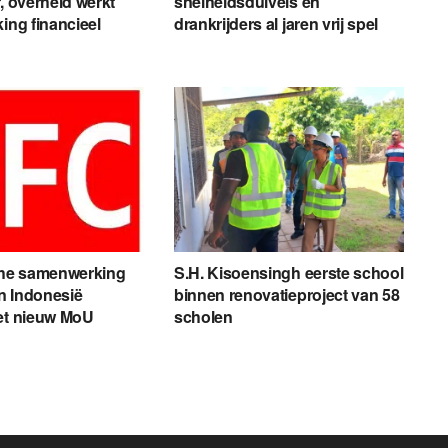
r, overheid werkt
snelheidsduivels en
king financieel
drankrijders al jaren vrij spel
he samenwerking
S.H. Kisoensingh eerste school
n Indonesië
binnen renovatieproject van 58
et nieuw MoU
scholen