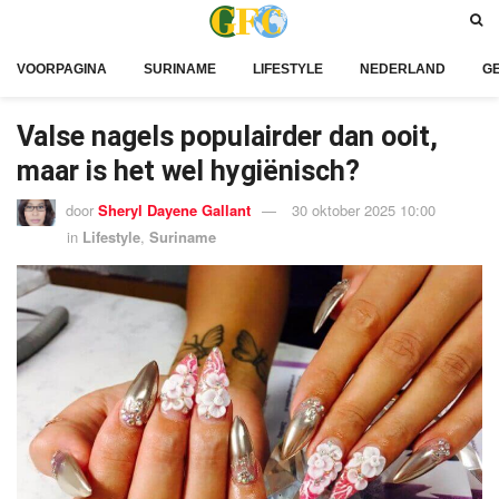
VOORPAGINA
SURINAME
LIFESTYLE
NEDERLAND
G
Valse nagels populairder dan ooit,
maar is het wel hygiënisch?
door
Sheryl Dayene Gallant
30 oktober 2025 10:00
in
Lifestyle
,
Suriname