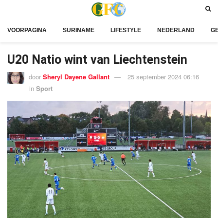
VOORPAGINA
SURINAME
LIFESTYLE
NEDERLAND
G
U20 Natio wint van Liechtenstein
door
Sheryl Dayene Gallant
25 september 2024 06:16
in
Sport