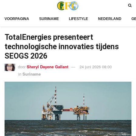
VOORPAGINA
SURINAME
LIFESTYLE
NEDERLAND
G
TotalEnergies presenteert
technologische innovaties tijdens
SEOGS 2026
door
Sheryl Dayene Gallant
24 juni 2026 08:00
in
Suriname