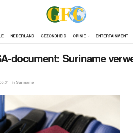
LE
NEDERLAND
GEZONDHEID
OPINIE
ENTERTAINMENT
 PSA-document: Suriname verw
05:01
in
Suriname