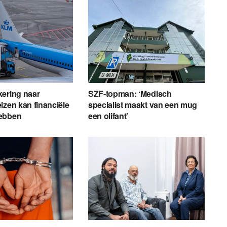
kering naar
SZF-topman: ‘Medisch
izen kan financiële
specialist maakt van een mug
ebben
een olifant’