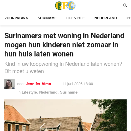
VOORPAGINA
SURINAME
LIFESTYLE
NEDERLAND
G
Surinamers met woning in Nederland
mogen hun kinderen niet zomaar in
hun huis laten wonen
Kind in uw koopwoning in Nederland laten wonen?
Dit moet u weten
door
Jennifer Atmo
11 juni 2026 18:00
in
Lifestyle
,
Nederland
,
Suriname