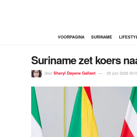
VOORPAGINA
SURINAME
LIFESTY
Suriname zet koers na
door
Sheryl Dayene Gallant
26 juni 2026 00: