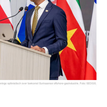
nings optimistisch over toekomst Surinaamse offshore-gasindustrie. Foto: SEOGS.