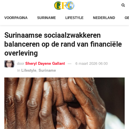
VOORPAGINA
SURINAME
LIFESTYLE
NEDERLAND
G
Surinaamse sociaalzwakkeren
balanceren op de rand van financiële
overleving
door
Sheryl Dayene Gallant
6 maart 2026 06:00
in
Lifestyle
,
Suriname