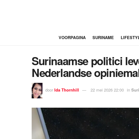
VOORPAGINA
SURINAME
LIFESTY
Surinaamse politici lev
Nederlandse opiniema
door
Ida Thornhill
22 mei 2026 22:00
in
Sur