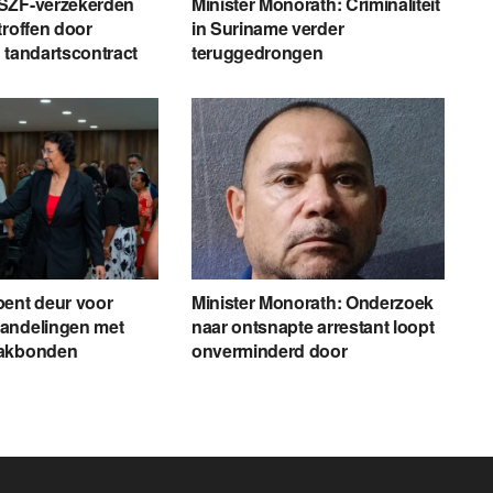
SZF-verzekerden
Minister Monorath: Criminaliteit
troffen door
in Suriname verder
 tandartscontract
teruggedrongen
pent deur voor
Minister Monorath: Onderzoek
andelingen met
naar ontsnapte arrestant loopt
vakbonden
onverminderd door