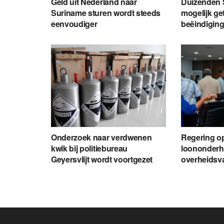
Geld uit Nederland naar
Duizenden 
Suriname sturen wordt steeds
mogelijk ge
eenvoudiger
beëindiging
Onderzoek naar verdwenen
Regering o
kwik bij politiebureau
loononderh
Geyersvlijt wordt voortgezet
overheids