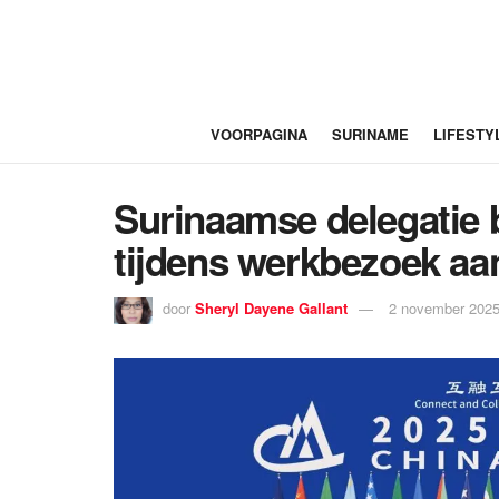
VOORPAGINA
SURINAME
LIFESTY
Surinaamse delegatie
tijdens werkbezoek aa
door
Sheryl Dayene Gallant
2 november 2025