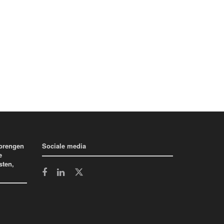
 brengen
Sociale media
e
sten,