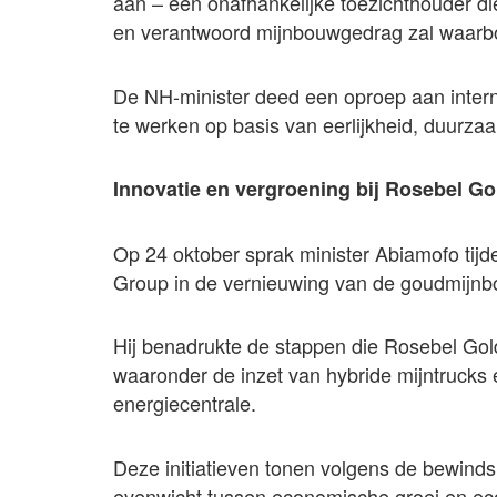
aan – een onafhankelijke toezichthouder di
en verantwoord mijnbouwgedrag zal waarb
De NH-minister deed een oproep aan inter
te werken op basis van eerlijkheid, duurza
Innovatie en vergroening bij Rosebel G
Op 24 oktober sprak minister Abiamofo tijde
Group in de vernieuwing van de goudmijnb
Hij benadrukte de stappen die Rosebel Gold 
waaronder de inzet van hybride mijntruck
energiecentrale.
Deze initiatieven tonen volgens de bewind
evenwicht tussen economische groei en eco