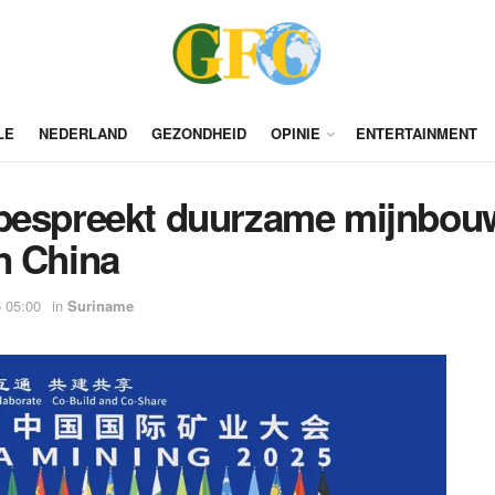
LE
NEDERLAND
GEZONDHEID
OPINIE
ENTERTAINMENT
 bespreekt duurzame mijnbo
n China
 05:00
in
Suriname