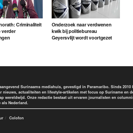
orath: Criminaliteit
Onderzoek naar verdwenen
 verder
kwik bij politiebureau
ngen
Geyersvlijt wordt voortgezet
aangevend Surinaams mediahuis, gevestigd in Paramaribo. Sinds 2010
r nieuws, actualiteiten en lifestyle-artikelen met focus op Suriname en d
wereldwijd. Onze redactie bestaat uit ervaren journalisten en columni
e als Nederland.
ur
Colofon