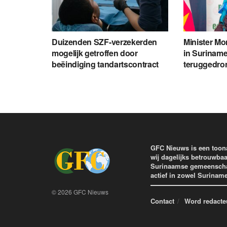
Duizenden SZF-verzekerden
Minister Mon
mogelijk getroffen door
in Suriname
beëindiging tandartscontract
teruggedro
GFC Nieuws is een toon
wij dagelijks betrouwbaa
Surinaamse gemeenschap 
actief in zowel Surinam
© 2026 GFC Nieuws
Contact
Word redacte