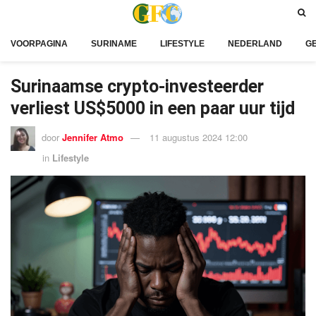
VOORPAGINA
SURINAME
LIFESTYLE
NEDERLAND
G
Surinaamse crypto-investeerder
verliest US$5000 in een paar uur tijd
door
Jennifer Atmo
11 augustus 2024 12:00
in
Lifestyle