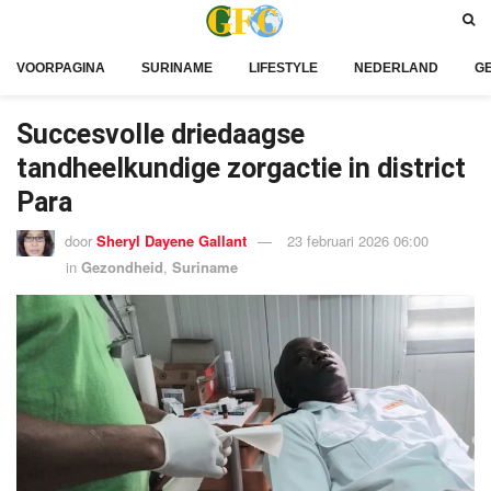
VOORPAGINA
SURINAME
LIFESTYLE
NEDERLAND
G
Succesvolle driedaagse
tandheelkundige zorgactie in district
Para
door
Sheryl Dayene Gallant
23 februari 2026 06:00
in
Gezondheid
,
Suriname