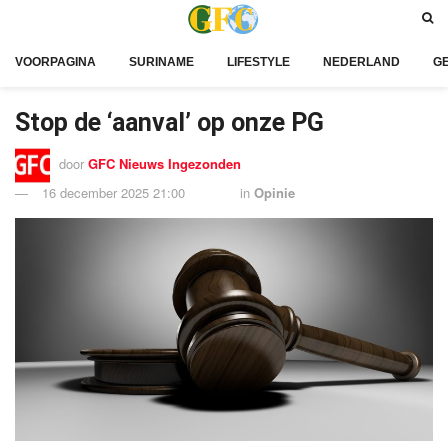
VOORPAGINA
SURINAME
LIFESTYLE
NEDERLAND
G
Stop de ‘aanval’ op onze PG
door
GFC Nieuws Ingezonden
16 december 2025 21:00
in
Opinie