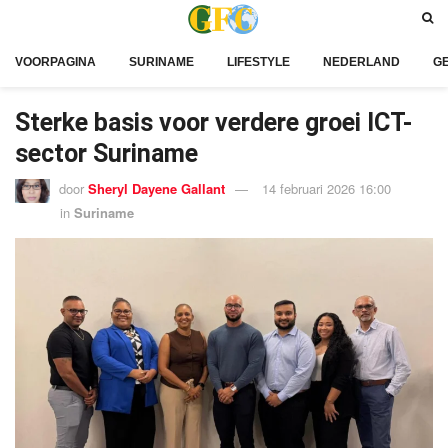
VOORPAGINA
SURINAME
LIFESTYLE
NEDERLAND
G
Sterke basis voor verdere groei ICT-
sector Suriname
door
Sheryl Dayene Gallant
14 februari 2026 16:00
in
Suriname