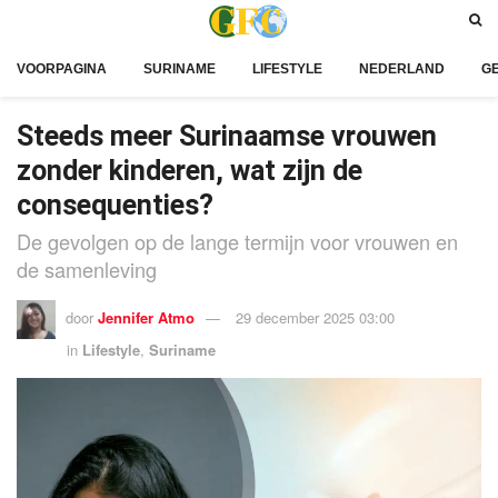
VOORPAGINA
SURINAME
LIFESTYLE
NEDERLAND
G
Steeds meer Surinaamse vrouwen
zonder kinderen, wat zijn de
consequenties?
De gevolgen op de lange termijn voor vrouwen en
de samenleving
door
Jennifer Atmo
29 december 2025 03:00
in
Lifestyle
,
Suriname