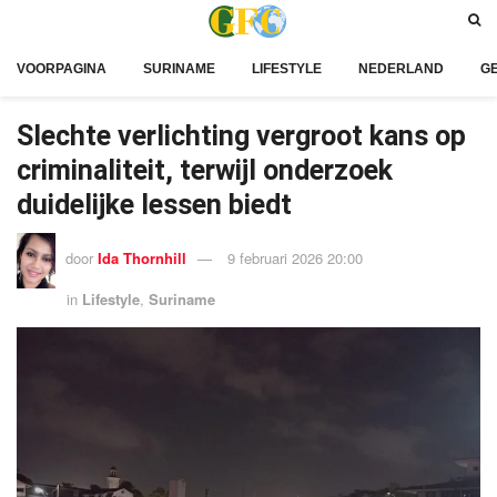
VOORPAGINA
SURINAME
LIFESTYLE
NEDERLAND
G
Slechte verlichting vergroot kans op
criminaliteit, terwijl onderzoek
duidelijke lessen biedt
door
Ida Thornhill
9 februari 2026 20:00
in
Lifestyle
,
Suriname