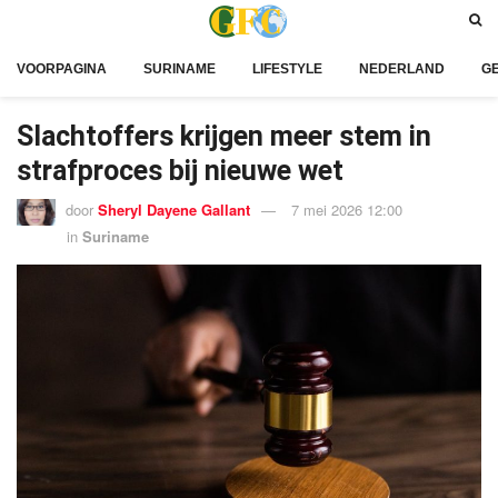
VOORPAGINA
SURINAME
LIFESTYLE
NEDERLAND
G
Slachtoffers krijgen meer stem in
strafproces bij nieuwe wet
door
Sheryl Dayene Gallant
7 mei 2026 12:00
in
Suriname