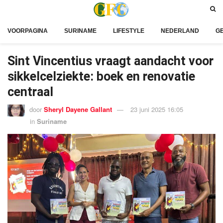
VOORPAGINA
SURINAME
LIFESTYLE
NEDERLAND
G
Sint Vincentius vraagt aandacht voor
sikkelcelziekte: boek en renovatie
centraal
door
Sheryl Dayene Gallant
23 juni 2025 16:05
in
Suriname