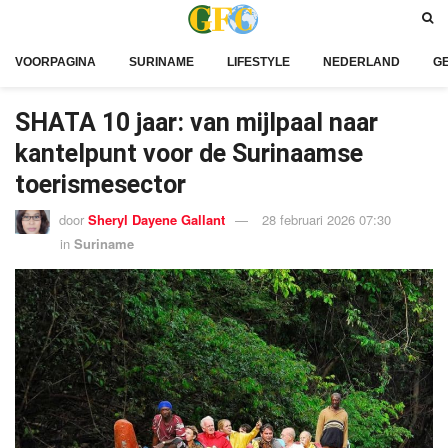
VOORPAGINA
SURINAME
LIFESTYLE
NEDERLAND
G
SHATA 10 jaar: van mijlpaal naar
kantelpunt voor de Surinaamse
toerismesector
door
Sheryl Dayene Gallant
28 februari 2026 07:30
in
Suriname