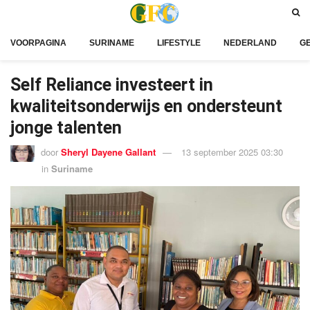
VOORPAGINA
SURINAME
LIFESTYLE
NEDERLAND
G
Self Reliance investeert in
kwaliteitsonderwijs en ondersteunt
jonge talenten
door
Sheryl Dayene Gallant
13 september 2025 03:30
in
Suriname