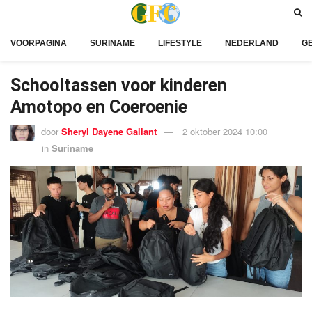
VOORPAGINA
SURINAME
LIFESTYLE
NEDERLAND
G
Schooltassen voor kinderen
Amotopo en Coeroenie
door
Sheryl Dayene Gallant
2 oktober 2024 10:00
in
Suriname