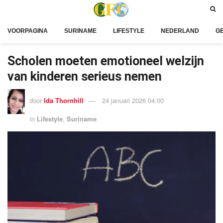
VOORPAGINA
SURINAME
LIFESTYLE
NEDERLAND
G
Scholen moeten emotioneel welzijn
van kinderen serieus nemen
door
Ida Thornhill
24 januari 2026 04:00
in
Lifestyle
,
Suriname