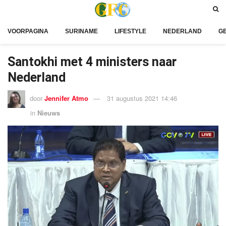
VOORPAGINA
SURINAME
LIFESTYLE
NEDERLAND
G
Santokhi met 4 ministers naar
Nederland
door
Jennifer Atmo
31 augustus 2021 14:46
in
Nieuws