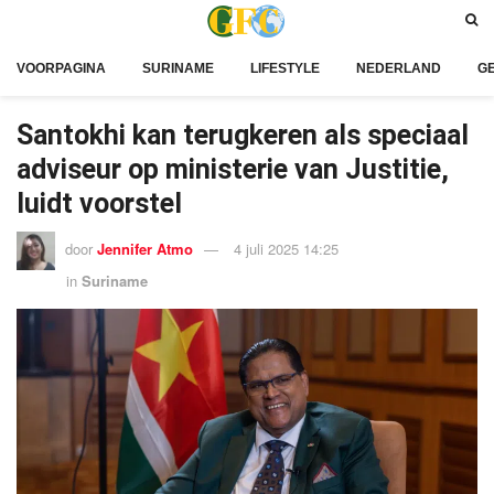
VOORPAGINA
SURINAME
LIFESTYLE
NEDERLAND
G
Santokhi kan terugkeren als speciaal
adviseur op ministerie van Justitie,
luidt voorstel
door
Jennifer Atmo
4 juli 2025 14:25
in
Suriname