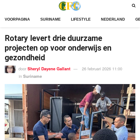
VOORPAGINA
SURINAME
LIFESTYLE
NEDERLAND
G
Rotary levert drie duurzame
projecten op voor onderwijs en
gezondheid
door
Sheryl Dayene Gallant
26 februari 2026 11:00
in
Suriname