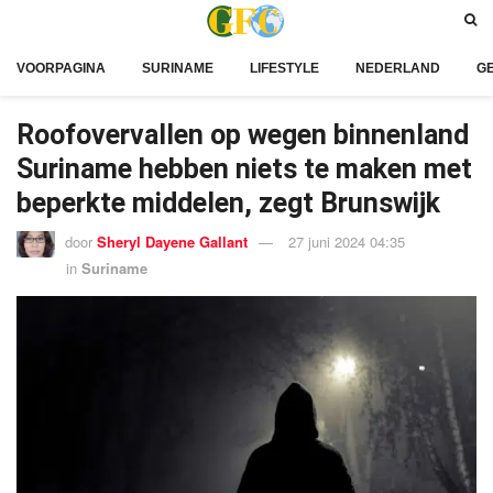
VOORPAGINA
SURINAME
LIFESTYLE
NEDERLAND
G
Roofovervallen op wegen binnenland
Suriname hebben niets te maken met
beperkte middelen, zegt Brunswijk
door
Sheryl Dayene Gallant
27 juni 2024 04:35
in
Suriname