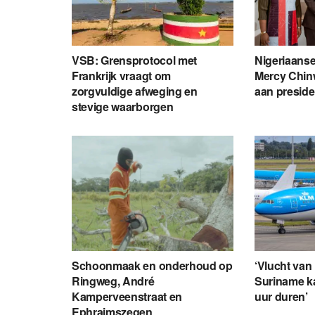
VSB: Grensprotocol met
Nigeriaans
Frankrijk vraagt om
Mercy Chin
zorgvuldige afweging en
aan presid
stevige waarborgen
Schoonmaak en onderhoud op
‘Vlucht van
Ringweg, André
Suriname k
Kamperveenstraat en
uur duren’
Ephraimszegen