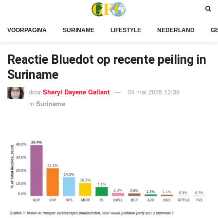
VOORPAGINA
SURINAME
LIFESTYLE
NEDERLAND
G
Reactie Bluedot op recente peiling in
Suriname
door
Sheryl Dayene Gallant
24 mei 2025 12:39
in
Suriname