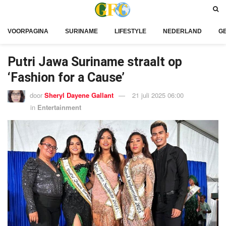
VOORPAGINA
SURINAME
LIFESTYLE
NEDERLAND
G
Putri Jawa Suriname straalt op
‘Fashion for a Cause’
door
Sheryl Dayene Gallant
21 juli 2025 06:00
in
Entertainment