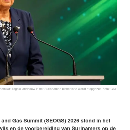
chuwt: illegale landbouw in het Surinaamse binnenland wordt stopgezet. Foto: CDS
l and Gas Summit (SEOGS) 2026 stond in het
wijs en de voorbereiding van Surinamers op de