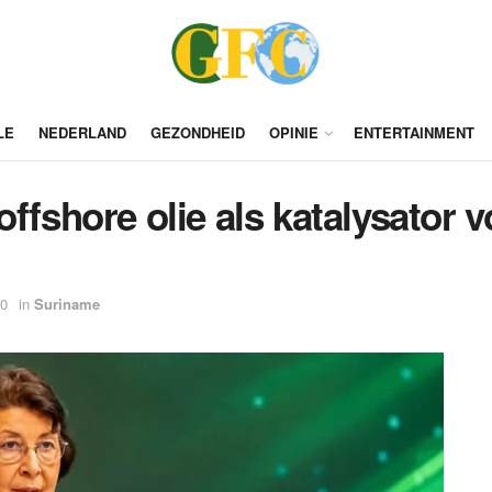
LE
NEDERLAND
GEZONDHEID
OPINIE
ENTERTAINMENT
ffshore olie als katalysator v
00
in
Suriname