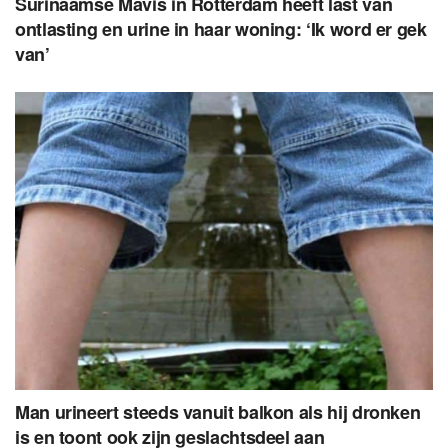
Surinaamse Mavis in Rotterdam heeft last van
ontlasting en urine in haar woning: ‘Ik word er gek
van’
Man urineert steeds vanuit balkon als hij dronken
is en toont ook zijn geslachtsdeel aan