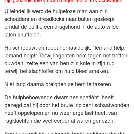
zijn gehandicapte vrouw 5 dagen achter in vrachtwagen
Uiteindelijk werd de hulpeloze man aan zijn
schouders en dreadlocks naar buiten gesleept
omdat de politie een drugshond in de auto wilde
laten snuffelen.
Hij schreeuwt en roept herhaaldelijk: “Iemand help,
iemand help!” Terwijl agenten hem tegen het trottoir
duwden, zette een van hen zijn knie in zijn rug
terwijl het slachtoffer om hulp bleef smeken.
Niet lang daarna dreigden ze hem te taseren.
De hulpbehoevende dwarslaesiepatiënt heeft
gezegd dat hij door het brute incident schaafwonden
heeft opgelopen en nu weer erge last heeft van
rugklachten die veel eerder al waren genezen.
Een hoge politiefunctionaris heeft verklaard dat de