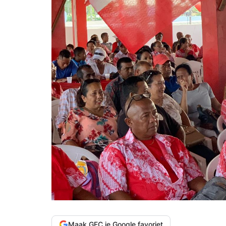
Maak GFC je Google favoriet