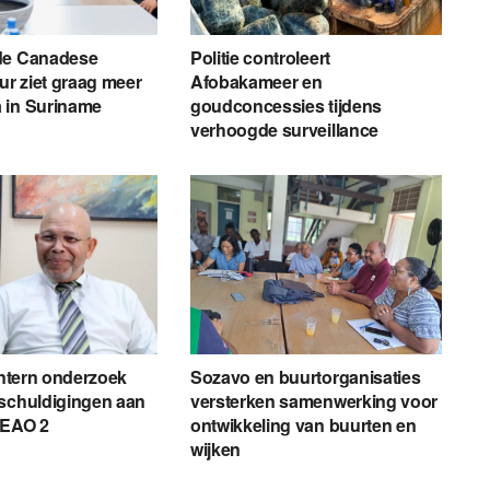
de Canadese
Politie controleert
r ziet graag meer
Afobakameer en
 in Suriname
goudconcessies tijdens
verhoogde surveillance
 Intern onderzoek
Sozavo en buurtorganisaties
eschuldigingen aan
versterken samenwerking voor
MEAO 2
ontwikkeling van buurten en
wijken