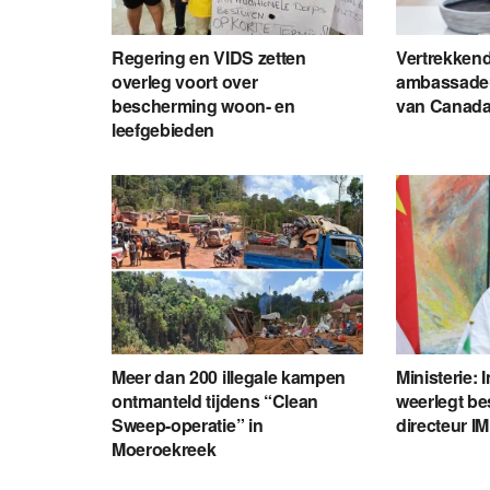
Regering en VIDS zetten
Vertrekken
overleg voort over
ambassadeu
bescherming woon- en
van Canada
leefgebieden
Meer dan 200 illegale kampen
Ministerie:
ontmanteld tijdens “Clean
weerlegt b
Sweep-operatie” in
directeur I
Moeroekreek