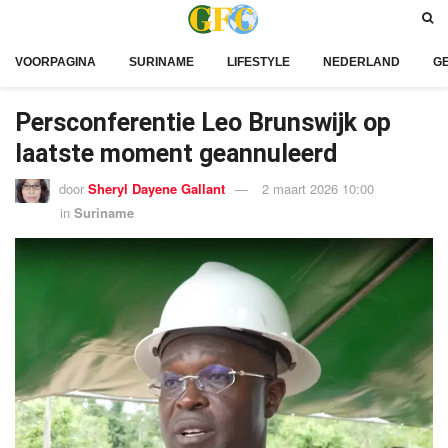
VOORPAGINA
SURINAME
LIFESTYLE
NEDERLAND
G
Persconferentie Leo Brunswijk op
laatste moment geannuleerd
door
Sheryl Dayene Gallant
2 maart 2026 10:00
in
Suriname