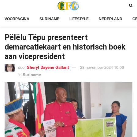
VOORPAGINA
SURINAME
LIFESTYLE
NEDERLAND
G
Pëlëlu Tëpu presenteert
demarcatiekaart en historisch boek
aan vicepresident
door
Sheryl Dayene Gallant
28 november 2024 10:06
in
Suriname