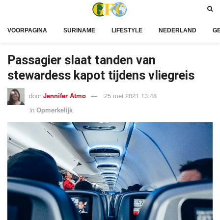
VOORPAGINA
SURINAME
LIFESTYLE
NEDERLAND
G
Passagier slaat tanden van
stewardess kapot tijdens vliegreis
door
Jennifer Atmo
25 mei 2021 13:48
in
Opmerkelijk