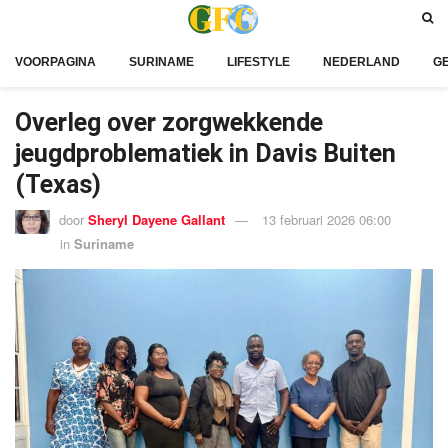
VOORPAGINA
SURINAME
LIFESTYLE
NEDERLAND
G
Overleg over zorgwekkende
jeugdproblematiek in Davis Buiten
(Texas)
door
Sheryl Dayene Gallant
13 februari 2026 06:00
in
Suriname