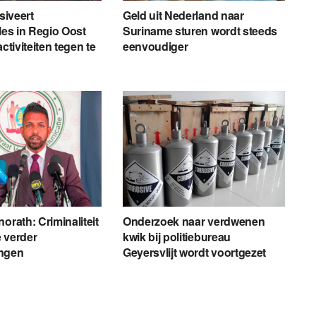
nsiveert
Geld uit Nederland naar
les in Regio Oost
Suriname sturen wordt steeds
activiteiten tegen te
eenvoudiger
orath: Criminaliteit
Onderzoek naar verdwenen
 verder
kwik bij politiebureau
ngen
Geyersvlijt wordt voortgezet