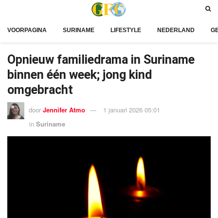
VOORPAGINA
SURINAME
LIFESTYLE
NEDERLAND
G
Opnieuw familiedrama in Suriname
binnen één week; jong kind
omgebracht
door
Jennifer Atmo
1 januari 2026 05:01
in
Suriname