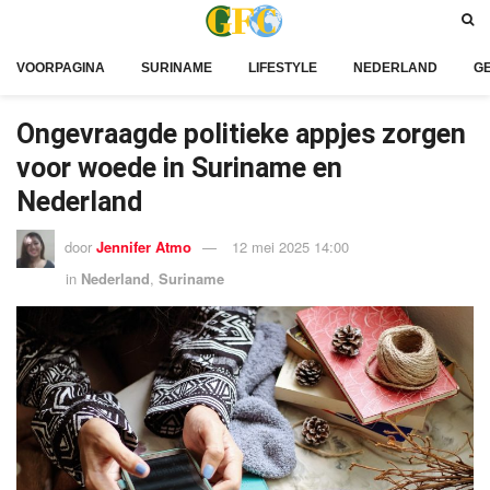
VOORPAGINA
SURINAME
LIFESTYLE
NEDERLAND
G
Ongevraagde politieke appjes zorgen
voor woede in Suriname en
Nederland
door
Jennifer Atmo
12 mei 2025 14:00
in
Nederland
,
Suriname